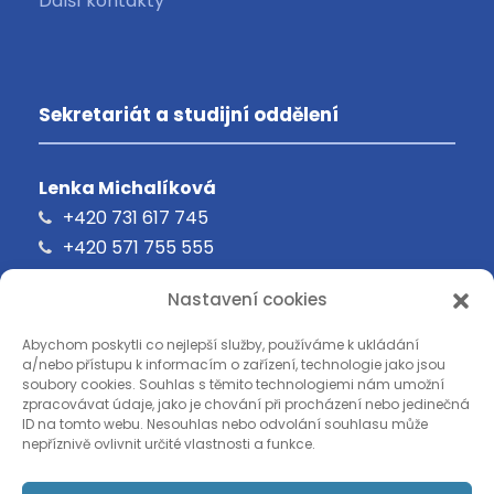
Další kontakty
Sekretariát a studijní oddělení
Lenka Michalíková
+420 731 617 745
+420 571 755 555
oavalmez@oavm.cz
Nastavení cookies
Abychom poskytli co nejlepší služby, používáme k ukládání
a/nebo přístupu k informacím o zařízení, technologie jako jsou
soubory cookies. Souhlas s těmito technologiemi nám umožní
zpracovávat údaje, jako je chování při procházení nebo jedinečná
ID na tomto webu. Nesouhlas nebo odvolání souhlasu může
nepříznivě ovlivnit určité vlastnosti a funkce.