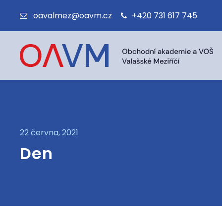
oavalmez@oavm.cz
+420 731 617 745
22 června, 2021
Den