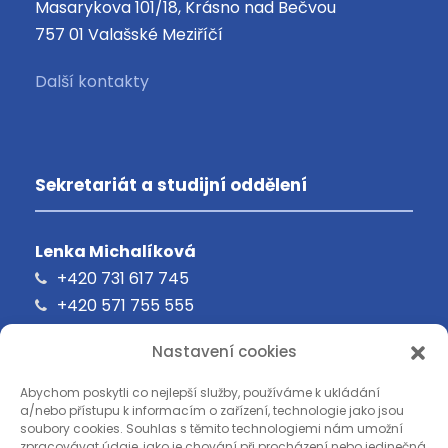
Masarykova 101/18, Krásno nad Bečvou
757 01 Valašské Meziříčí
Další kontakty
Sekretariát a studijní oddělení
Lenka Michalíková
+420 731 617 745
+420 571 755 555
oavalmez@oavm.cz
Nastavení cookies
Abychom poskytli co nejlepší služby, používáme k ukládání
a/nebo přístupu k informacím o zařízení, technologie jako jsou
soubory cookies. Souhlas s těmito technologiemi nám umožní
zpracovávat údaje, jako je chování při procházení nebo jedinečná